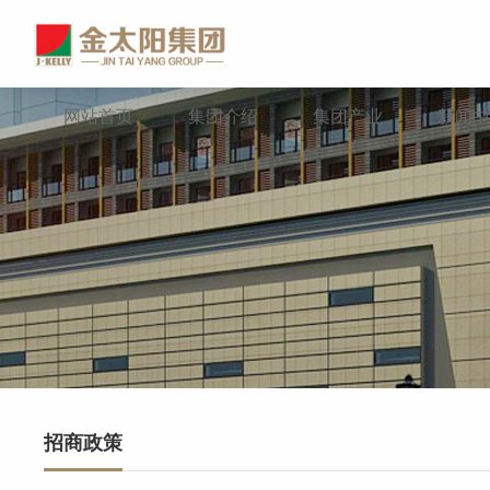
网站首页
集团介绍
集团产业
新闻中
招商政策