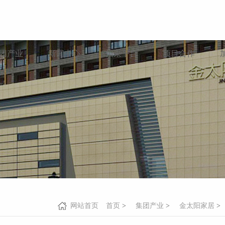
团产业
新闻中心
招采平台
项目合作
网站首页
首页
>
集团产业
>
金太阳家居
>