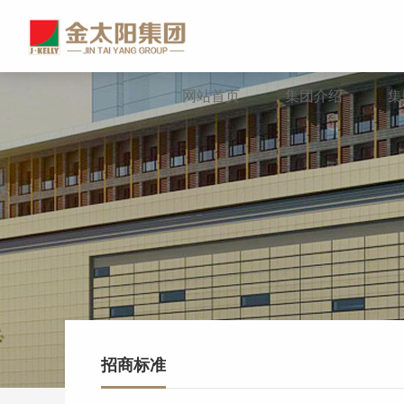
网站首页
集团介绍
集
招商标准