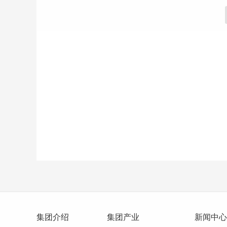
集团介绍
集团产业
新闻中心