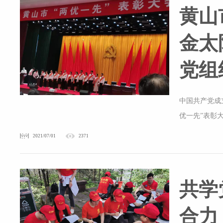
黄山
金太
党组
中国共产党成立
优一先”表彰
团党支部荣获“
2021/07/01
2371
共学
合力