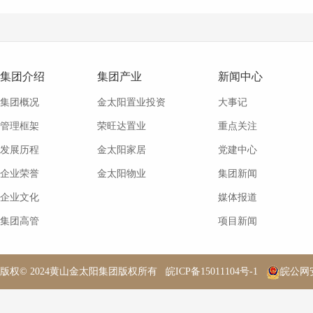
集团介绍
集团产业
新闻中心
集团概况
金太阳置业投资
大事记
管理框架
荣旺达置业
重点关注
发展历程
金太阳家居
党建中心
企业荣誉
金太阳物业
集团新闻
企业文化
媒体报道
集团高管
项目新闻
版权© 2024黄山金太阳集团版权所有
皖ICP备15011104号-1
皖公网安备