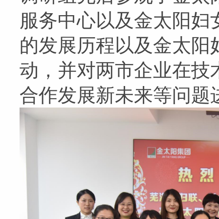
服务中心以及金太阳妇
的发展历程以及金太阳
动，并对两市企业在技
合作发展新未来等问题