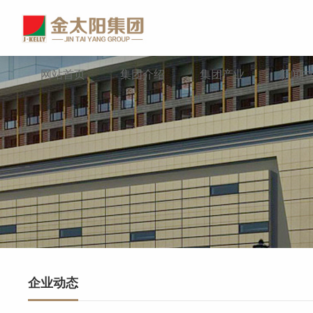
网站首页
集团介绍
集团产业
新闻中
企业动态