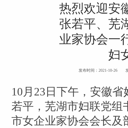
热烈欢迎安
张若平、芜
业家协会一
妇
发布时间：2021-10-26
10月23日下午，
安徽省
若平，
芜湖市妇联党组
市女企业家协会会长及