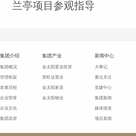
兰亭项目参观指导
集团介绍
集团产业
新闻中心
集团概况
金太阳置业投资
大事记
管理框架
荣旺达置业
重点关注
发展历程
金太阳家居
党建中心
企业荣誉
金太阳物业
集团新闻
企业文化
媒体报道
集团高管
项目新闻