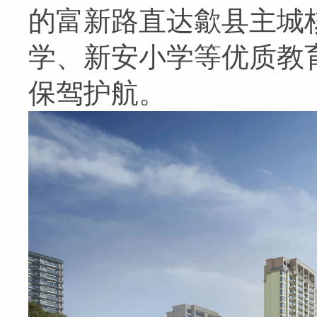
的富新路直达歙县主城
学、新安小学等优质教
保驾护航。