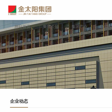
网站首页
集团介绍
集团产业
新闻中
企业动态