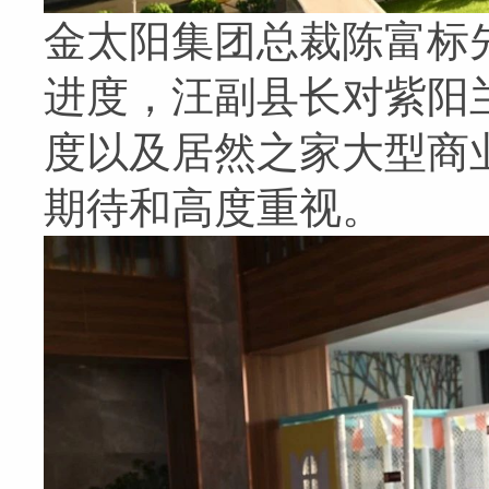
金太阳集团总裁陈富标
进度，汪副县长对紫阳
度以及居然之家大型商
期待和高度重视。