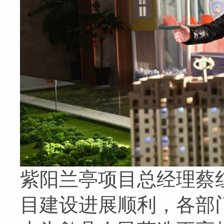
紫阳兰亭项目总经理蔡
目建设进展顺利，各部