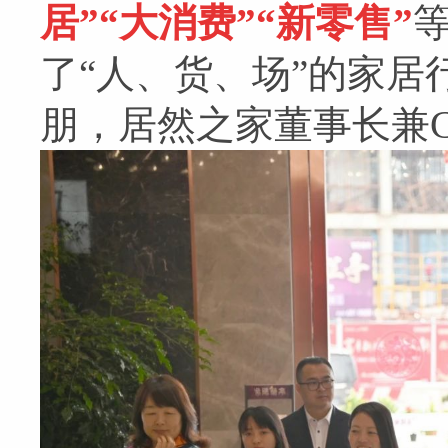
居”“大消费”“新零售”
了“人、货、场”的家居
朋，居然之家董事长兼