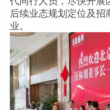
代同行人员，尽快开展
后续业态规划定位及招
业。