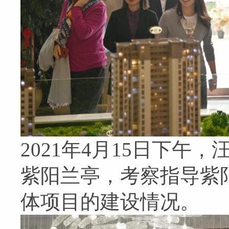
2021年4月15日下午
紫阳兰亭，考察指导紫
体项目的建设情况。