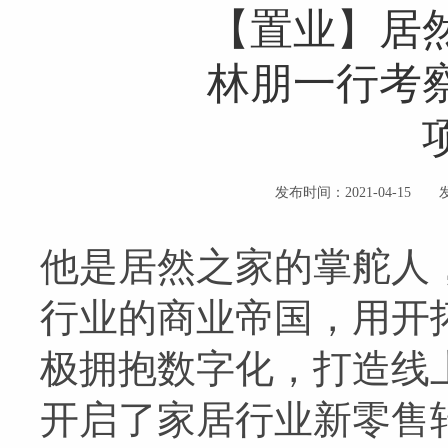
【置业】居
林朋一行考
发布时间：2021-04-15
他是居然之家的掌舵人
行业的商业帝国，用开
极拥抱数字化，打造线
开启了家居行业新零售