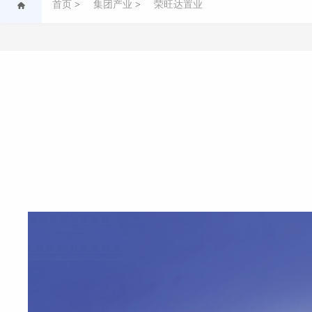
首页
>
集团产业
>
荣旺达置业