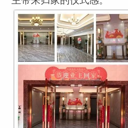
主带来归家的仪式感。