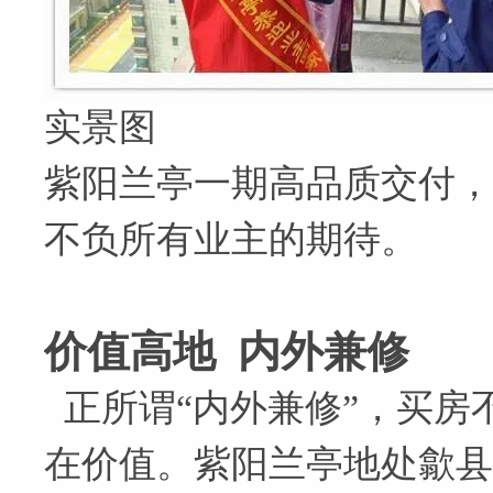
实景图
紫阳兰亭一期高品质交付，
不负所有业主的期待。
价值高地 内外兼修
正所谓“内外兼修”，买房
在价值。紫阳兰亭地处歙县