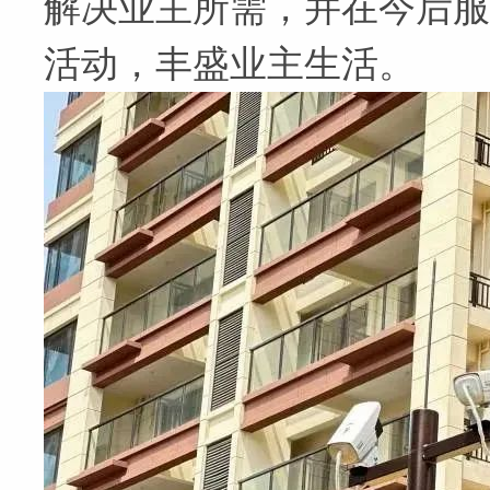
解决业主所需，并在今后服
活动，丰盛业主生活。