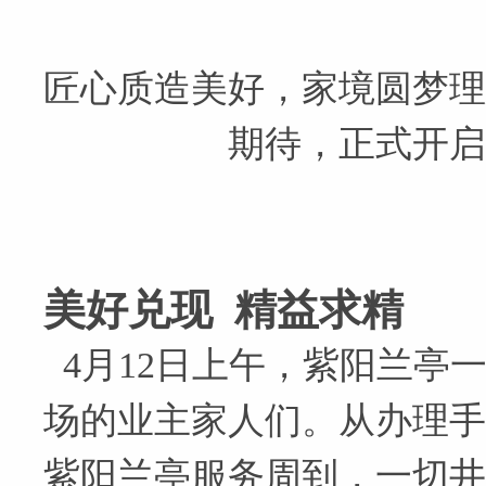
匠心质造美好，家境圆梦理
期待，正式开启
美好兑现 精益求精
4月12日上午，紫阳兰亭
场的业主家人们。从办理手
紫阳兰亭服务周到，一切井