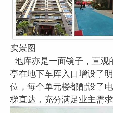
实景图
地库亦是一面镜子，直观
亭在地下车库入口增设了明
位，每个单元楼都配设了电
梯直达，充分满足业主需求