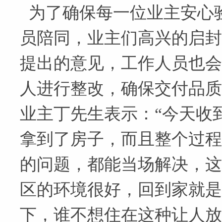
为了确保每一位业主安心
员陪同，业主们高兴的启封
提出的意见，工作人员也会
人进行整改，确保交付品质
业主丁先生表示：“今天收
拿到了房子，而且整个过程
的问题，都能当场解决，这
区的环境很好，回到家就是
下，谁不想住在这种让人放