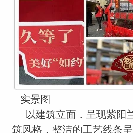
实景图
以建筑立面，呈现紫阳
筑风格，整洁的工艺线条呈