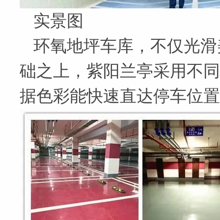
实景图
环氧地坪车库，不仅光滑
础之上，紫阳兰亭采用不同
据色彩能快速直达停车位置