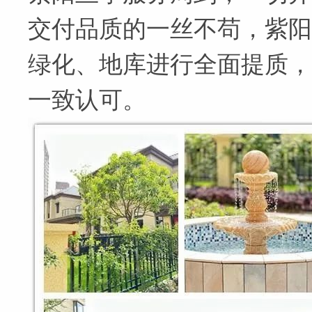
交付品质的一丝不苟，紫阳
绿化、地库进行全面提质，
一致认可。