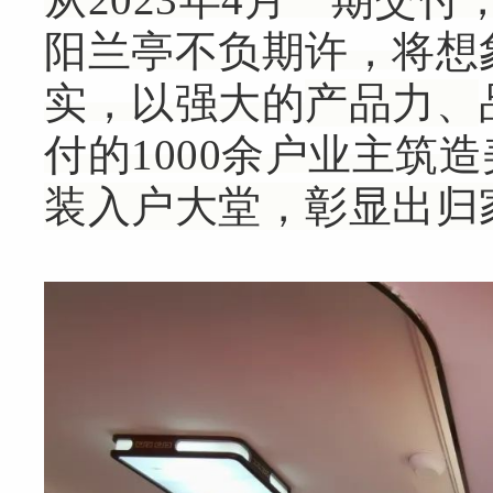
阳兰亭不负期许，将想
实，以强大的
产品力、
付的1000余户业主筑
装入户大堂，彰显出归