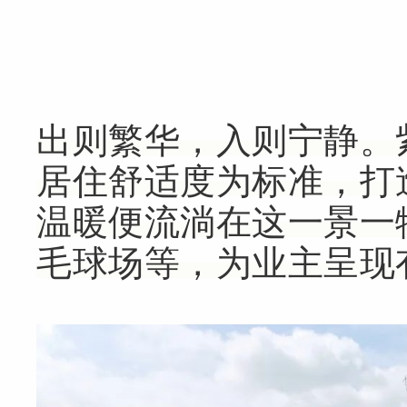
出则繁华，入则宁静。
居住舒适度为标准，打
温暖便流淌在这一景一
毛球场等，为业主呈现