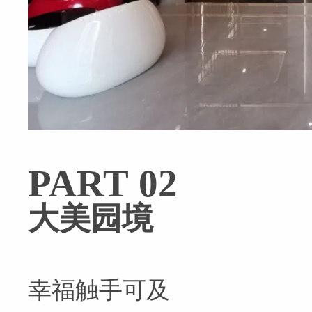
PART
0
2
大美园境
幸福触手可及