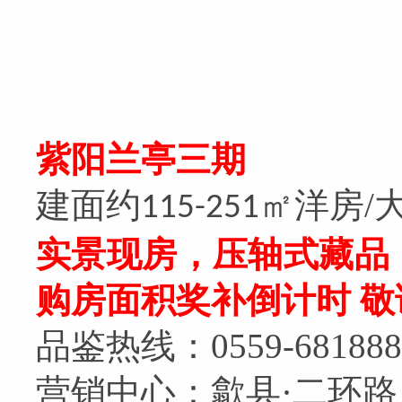
紫阳兰亭三期
建面约
㎡洋房/
115-251
实景现房，压轴式藏品
购房面积奖补倒计时 敬
品鉴热线：0559-681888
营销中心：歙县·二环