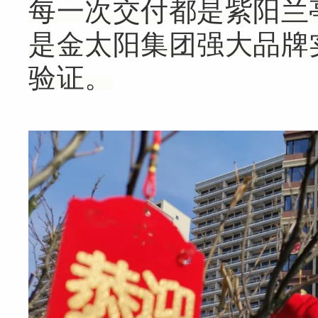
每一次交付都是紫阳兰
是金太阳集团强大品牌
验证。