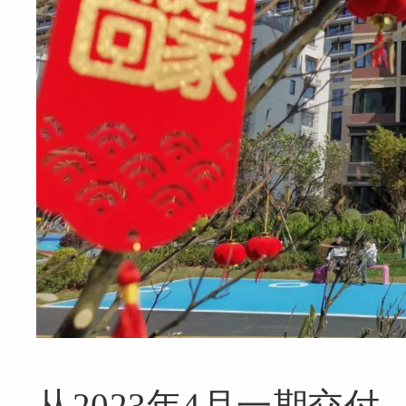
从2023年4月一期交