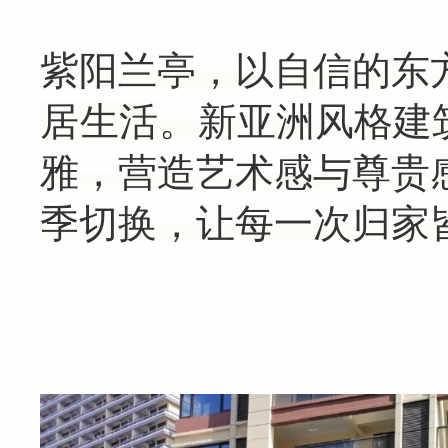
紫阳兰亭，以自信的东
居
生活
。新亚洲风格建
雅，营造艺术感与尊贵
季切换，让每一次归家